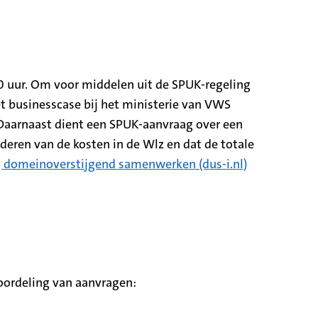
t in nieuw tabblad)
00 uur. Om voor middelen uit de SPUK-regeling
 businesscase bij het ministerie van VWS
 Daarnaast dient een SPUK-aanvraag over een
deren van de kosten in de Wlz en dat de totale
(opent in ni
ng domeinoverstijgend samenwerken (dus-i.nl)
eoordeling van aanvragen: