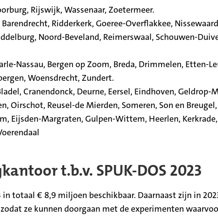
orburg, Rijswijk, Wassenaar, Zoetermeer.
 Barendrecht, Ridderkerk, Goeree-Overflakkee, Nissewaar
 Middelburg, Noord-Beveland, Reimerswaal, Schouwen-Duiven
arle-Nassau, Bergen op Zoom, Breda, Drimmelen, Etten-Leu
bergen, Woensdrecht, Zundert.
, Bladel, Cranendonck, Deurne, Eersel, Eindhoven, Geldrop
, Oirschot, Reusel-de Mierden, Someren, Son en Breugel,
um, Eijsden-Margraten, Gulpen-Wittem, Heerlen, Kerkrade,
 Voerendaal
kantoor t.b.v. SPUK-DOS 2023
n totaal € 8,9 miljoen beschikbaar. Daarnaast zijn in 202
zodat ze kunnen doorgaan met de experimenten waarvoor 