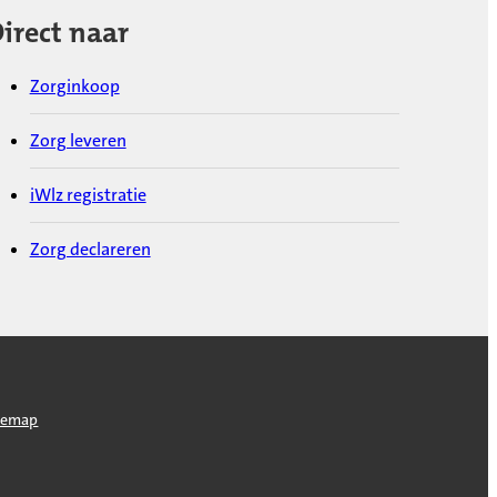
irect naar
Zorginkoop
Zorg leveren
iWlz registratie
Zorg declareren
temap