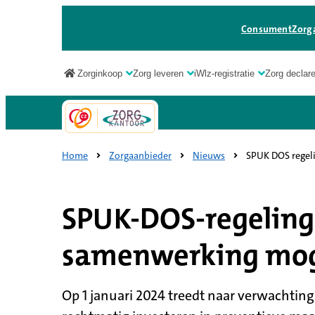
Consument
Zorg
Zorginkoop
Zorg leveren
iWlz-registratie
Zorg declar
Zorgaanbieder
Home
Zorgaanbieder
Nieuws
SPUK DOS regel
SPUK-DOS-regeling
samenwerking mog
Op 1 januari 2024 treedt naar verwachti