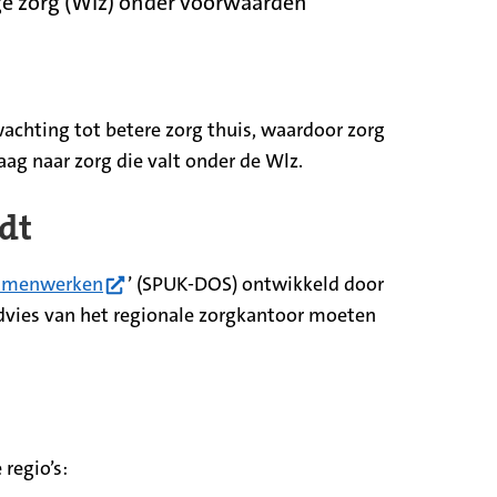
ge zorg (Wlz) onder voorwaarden
chting tot betere zorg thuis, waardoor zorg
ag naar zorg die valt onder de Wlz.
edt
(opent in nieuw tabblad)
 samenwerken
’ (SPUK-DOS) ontwikkeld door
dvies van het regionale zorgkantoor moeten
regio’s: