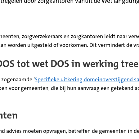
atregelen door zorgkantoren vanuit de Wet langduri
nten, zorgverzekeraars en zorgkantoren leidt naar verwa
kan worden uitgesteld of voorkomen. Dit vermindert de vra
-DOS tot wet DOS in werking tre
n zogenaamde ‘
Specifieke uitkering domeinoverstijgend
open voor gemeenten, die bij hun aanvraag een getekend a
nten
d advies moeten opvragen, betreffen de gemeenten in de 