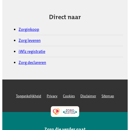
Direct naar
Zorginkoop
Zorg leveren
iWlz registratie
Zorg declareren
Toegankelijkheid
Privacy
Cookies
Disclaimer
Sitemap
Zorg die verder gaat