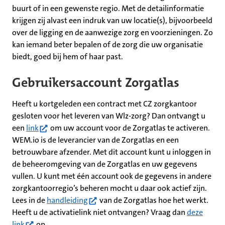
buurt of in een gewenste regio. Met de detailinformatie
krijgen zij alvast een indruk van uw locatie(s), bijvoorbeeld
over de ligging en de aanwezige zorg en voorzieningen. Zo
kan iemand beter bepalen of de zorg die uw organisatie
biedt, goed bij hem of haar past.
Gebruikersaccount Zorgatlas
Heeft u kortgeleden een contract met CZ zorgkantoor
gesloten voor het leveren van Wlz-zorg? Dan ontvangt u
(opent in nieuw tabblad)
een
link
om uw account voor de Zorgatlas te activeren.
WEM.io is de leverancier van de Zorgatlas en een
betrouwbare afzender. Met dit account kunt u inloggen in
de beheeromgeving van de Zorgatlas en uw gegevens
vullen. U kunt met één account ook de gegevens in andere
zorgkantoorregio’s beheren mocht u daar ook actief zijn.
(opent in nieuw tabblad)
Lees in de
handleiding
van de Zorgatlas hoe het werkt.
Heeft u de activatielink niet ontvangen? Vraag dan
deze
(opent in nieuw tabblad)
link
op.