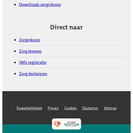
Downloads zorginkoop
Direct naar
Zorginkoop
Zorg leveren
iWlz registratie
Zorg declareren
Toegankelijkheid
Privacy
Cookies
Disclaimer
Sitemap