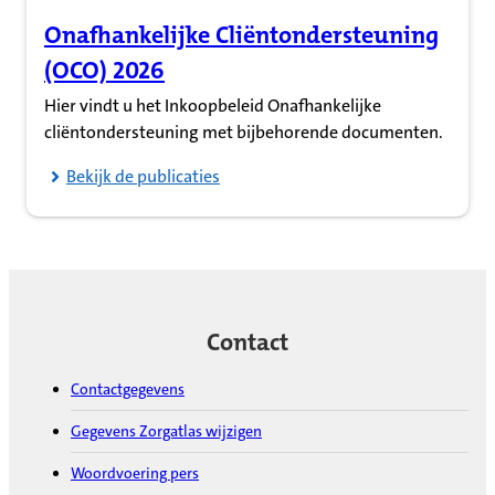
Onafhankelijke Cliëntondersteuning
(Opent in nieuw tabblad)
(OCO) 2026
Hier vindt u het Inkoopbeleid Onafhankelijke
cliëntondersteuning met bijbehorende documenten.
Bekijk de publicaties
Contact
Contactgegevens
Gegevens Zorgatlas wijzigen
Woordvoering pers