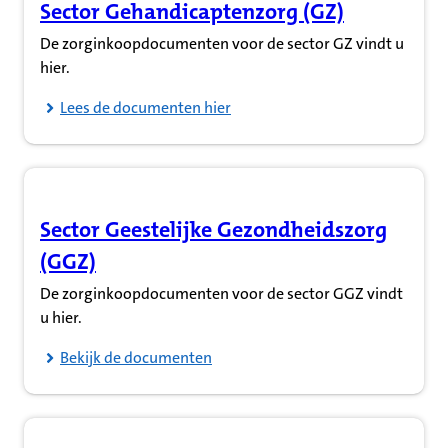
Sector Gehandicaptenzorg (GZ)
(Opent in nieuw tabblad)
De zorginkoopdocumenten voor de sector GZ vindt u
hier.
Lees de documenten hier
Sector Geestelijke Gezondheidszorg
(Opent in nieuw tabblad)
(GGZ)
De zorginkoopdocumenten voor de sector GGZ vindt
u hier.
Bekijk de documenten