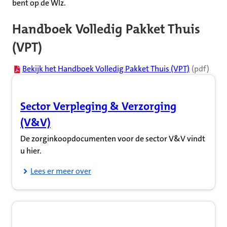
bent op de Wlz.
Handboek Volledig Pakket Thuis
(VPT)
(opent in nieuw tabblad)
Bekijk het Handboek Volledig Pakket Thuis (VPT)
(pdf)
Sector Verpleging & Verzorging
(Opent in nieuw tabblad)
(V&V)
De zorginkoopdocumenten voor de sector V&V vindt
u hier.
Lees er meer over