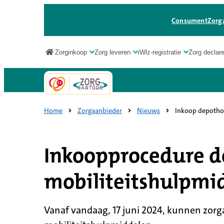
Consument
Zorg
Zorginkoop
Zorg leveren
iWlz-registratie
Zorg declar
Zorgaanbieder
Home
Zorgaanbieder
Nieuws
Inkoop depothou
Inkoopprocedure d
mobiliteitshulpmid
Vanaf vandaag, 17 juni 2024, kunnen zorg