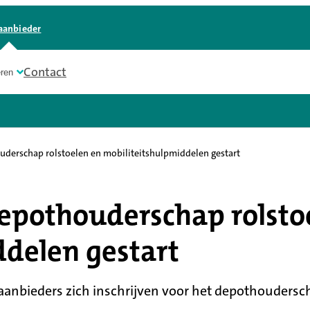
aanbieder
Contact
eren
derschap rolstoelen en mobiliteitshulpmiddelen gestart
epothouderschap rolsto
delen gestart
aanbieders zich inschrijven voor het depothoudersch