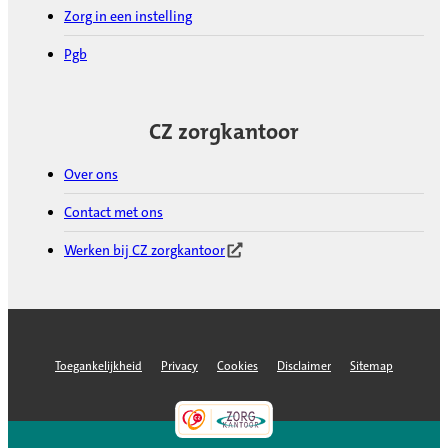
Zorg in een instelling
Pgb
CZ zorgkantoor
Over ons
Contact met ons
Werken bij CZ zorgkantoor
(Opent in nieuw tabblad)
Toegankelijkheid
Privacy
Cookies
Disclaimer
Sitemap