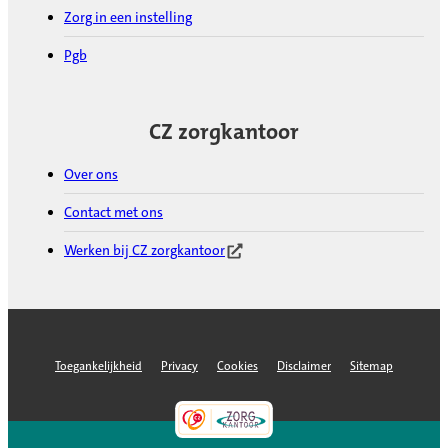
Zorg in een instelling
Pgb
CZ zorgkantoor
Over ons
Contact met ons
Werken bij CZ zorgkantoor
(Opent in nieuw tabblad)
Toegankelijkheid
Privacy
Cookies
Disclaimer
Sitemap