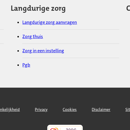
Langdurige zorg
C
Langdurige zorg aanvragen
Zorg thuis
Zorg in een instelling
Pgb
nkelijkheid
Privacy
Cookies
Disclaimer
Si