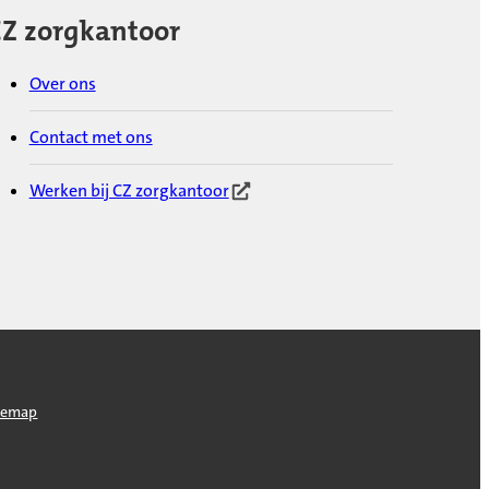
Z zorgkantoor
Over ons
Contact met ons
Werken bij CZ zorgkantoor
(Opent in nieuw tabblad)
temap